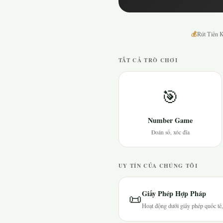
💰
Rút Tiền 
TẤT CẢ TRÒ CHƠI
🎯
Number Game
Đoán số, xóc đĩa
UY TÍN CỦA CHÚNG TÔI
Giấy Phép Hợp Pháp
📜
Hoạt động dưới giấy phép quốc tế,