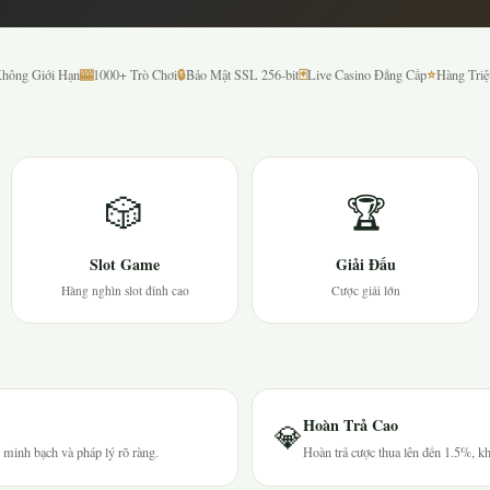
🎰
🔒
🃏
⭐
Không Giới Hạn
1000+ Trò Chơi
Bảo Mật SSL 256-bit
Live Casino Đẳng Cấp
Hàng Triệ
🎲
🏆
Slot Game
Giải Đấu
Hàng nghìn slot đỉnh cao
Cược giải lớn
Hoàn Trả Cao
💎
 minh bạch và pháp lý rõ ràng.
Hoàn trả cược thua lên đến 1.5%, kh