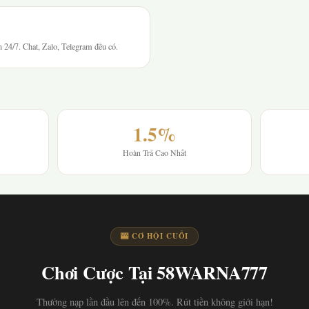
 24/7. Chat, Zalo, Telegram đều có.
1.5%
Hoàn Trả Cao Nhất
🎰 CƠ HỘI CUỐI
Chơi Cược Tại 58WARNA777
Thưởng nạp lần đầu lên đến 100%. Rút tiền không giới hạn!