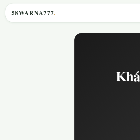
58WARNA777
.
Khá