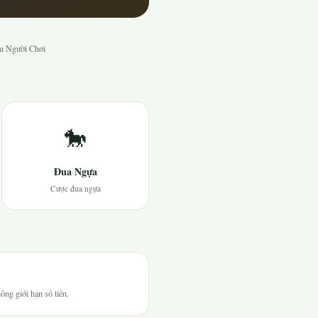
u Người Chơi
🐎
Đua Ngựa
Cược đua ngựa
ông giới hạn số tiền.