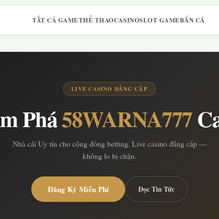
TẤT CẢ GAME
THỂ THAO
CASINO
SLOT GAME
BẮN CÁ
LIVE CASINO ĐẲNG CẤP
m Phá
58WARNA777
Ca
Nhà cái Uy tín cho cộng đồng betting. Live casino đẳng cấp —
không lo bị chặn.
Đăng Ký Miễn Phí
Đọc Tin Tức