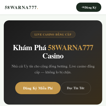
58WARNA777
.
Đăng Ký
LIVE CASINO ĐẲNG CẤP
Khám Phá
58WARNA777
Casino
Nhà cái Uy tín cho cộng đồng betting. Live casino đẳng
cấp — không lo bị chặn.
Đăng Ký Miễn Phí
Đọc Tin Tức