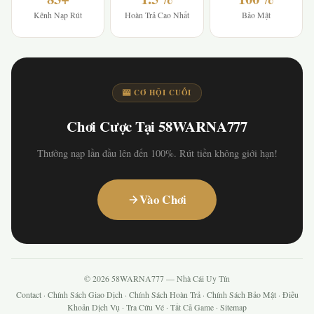
Kênh Nạp Rút
Hoàn Trả Cao Nhất
Bảo Mật
🎰 CƠ HỘI CUỐI
Chơi Cược Tại 58WARNA777
Thưởng nạp lần đầu lên đến 100%. Rút tiền không giới hạn!
Vào Chơi
© 2026 58WARNA777 — Nhà Cái Uy Tín
Contact
·
Chính Sách Giao Dịch
·
Chính Sách Hoàn Trả
·
Chính Sách Bảo Mật
·
Điều
Khoản Dịch Vụ
·
Tra Cứu Vé
·
Tất Cả Game
·
Sitemap